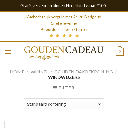
Gratis verzenden binnen Nederland vanaf €100,-
Skip
Ambachtelijk verguld met 24 kt. Bladgoud
to
Snelle levering
content
Beoordeeld met 5 sterren
0
HOME
/
WINKEL
/
GOUDEN DAKBEKRONING
/
WINDWIJZERS
FILTER