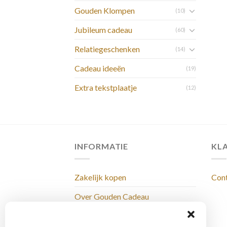
Gouden Klompen
(10)
Jubileum cadeau
(60)
Relatiegeschenken
(14)
Cadeau ideeën
(19)
Extra tekstplaatje
(12)
INFORMATIE
KL
Zakelijk kopen
Con
Over Gouden Cadeau
Levertijden & Bezorging