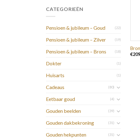
CATEGORIEËN
Pensioen & jubileum – Goud
(22)
Pensioen & jubileum – Zilver
(19)
Bron
Pensioen & jubileum – Brons
(18)
€
209
Dokter
(1)
Huisarts
(1)
Cadeaus
(80)
Eetbaar goud
(4)
Gouden beelden
(39)
Gouden dakbekroning
(31)
Gouden hekpunten
(31)