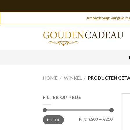
Skip
Ambachtelijk verguld me
to
content
HOME
/
WINKEL
/
PRODUCTEN GETA
FILTER OP PRIJS
Min.
Max.
Prijs:
€200
—
€210
FILTER
prijs
prijs