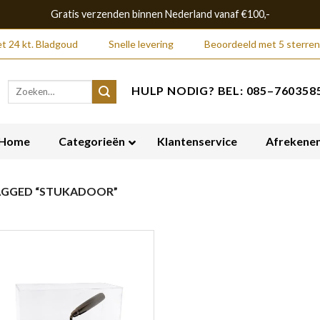
Gratis verzenden binnen Nederland vanaf €100,-
t 24 kt. Bladgoud
Snelle levering
Beoordeeld met 5 sterren
Zoeken
HULP NODIG? BEL: 085–7603585
naar:
Home
Categorieën
Klantenservice
Afrekene
GGED “STUKADOOR”