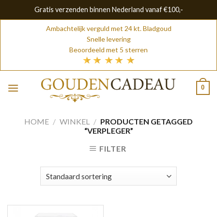
Gratis verzenden binnen Nederland vanaf €100,-
Skip
Ambachtelijk verguld met 24 kt. Bladgoud
to
Snelle levering
content
Beoordeeld met 5 sterren
0
HOME
/
WINKEL
/
PRODUCTEN GETAGGED
“VERPLEGER”
FILTER