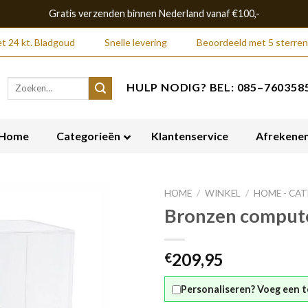
Gratis verzenden binnen Nederland vanaf €100,-
t 24 kt. Bladgoud
Snelle levering
Beoordeeld met 5 sterren
Zoeken
HULP NODIG? BEL: 085–7603585
naar:
Home
Categorieën
Klantenservice
Afrekene
HOME
/
WINKEL
/
HOME - CA
Bronzen comput
209,95
€
Personaliseren? Voeg een t