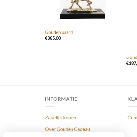
Gouden paard
€
385,00
kker
Goud
€
187
INFORMATIE
KL
Zakelijk kopen
Con
Over Gouden Cadeau