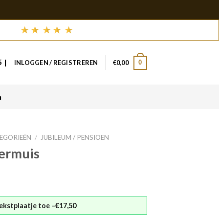
 |
0
INLOGGEN / REGISTREREN
€
0,00
n
TEGORIEËN
/
JUBILEUM / PENSIOEN
ermuis
€17,50
ekstplaatje toe –