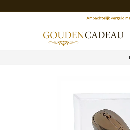
Skip
Ambachtelijk verguld me
to
content