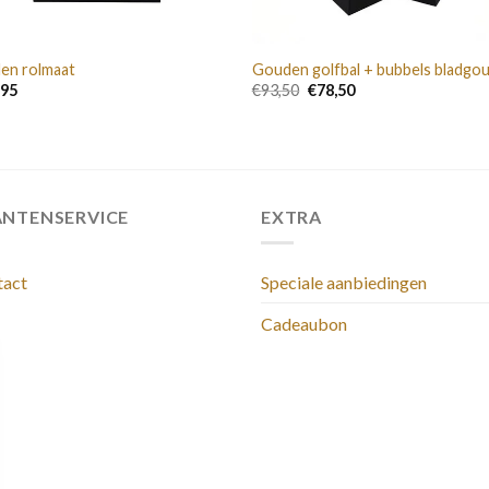
en rolmaat
Gouden golfbal + bubbels bladgo
Oorspronkelijke
Huidige
,95
€
93,50
€
78,50
prijs
prijs
was:
is:
€93,50.
€78,50.
ANTENSERVICE
EXTRA
tact
Speciale aanbiedingen
Cadeaubon