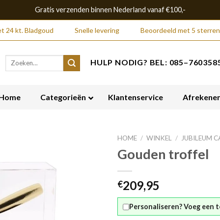
Gratis verzenden binnen Nederland vanaf €100,-
t 24 kt. Bladgoud
Snelle levering
Beoordeeld met 5 sterren
Zoeken
HULP NODIG? BEL: 085–7603585
naar:
Home
Categorieën
Klantenservice
Afrekene
HOME
/
WINKEL
/
JUBILEUM 
Gouden troffel
209,95
€
Personaliseren? Voeg een t