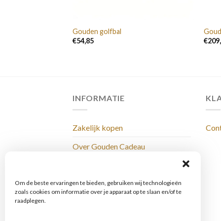
uit
Gouden golfbal
Goud
€
54,85
€
209
INFORMATIE
KL
Zakelijk kopen
Con
Over Gouden Cadeau
Levertijden & Bezorging
Privacy Policy
Om de beste ervaringen te bieden, gebruiken wij technologieën
zoals cookies om informatie over je apparaat op te slaan en/of te
raadplegen.
Webwinkelvoorwaarden