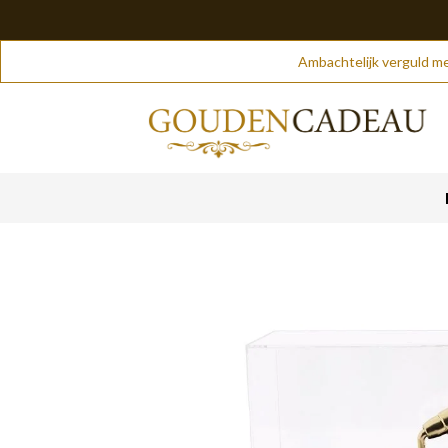
Skip
Ambachtelijk verguld me
to
content