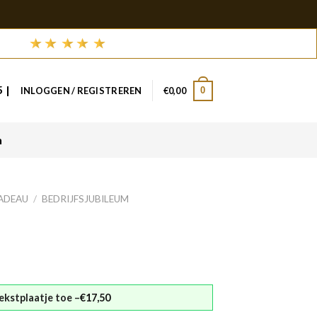
 |
0
INLOGGEN / REGISTREREN
€
0,00
n
CADEAU
/
BEDRIJFSJUBILEUM
€17,50
ekstplaatje toe –