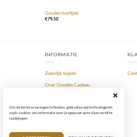
den spijker
Gouden hoefijzer
€
79,50
INFORMATIE
KL
Zakelijk kopen
Con
Over Gouden Cadeau
Levertijden & Bezorging
Privacy Policy
Om de beste ervaringen te bieden, gebruiken wij technologieën
zoals cookies om informatie over je apparaat op te slaan en/of te
raadplegen.
Webwinkelvoorwaarden