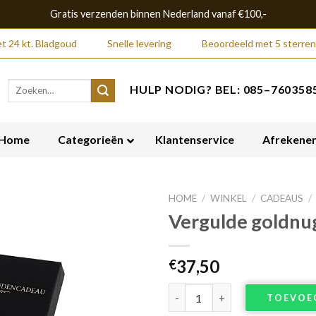
Gratis verzenden binnen Nederland vanaf €100,-
t 24 kt. Bladgoud
Snelle levering
Beoordeeld met 5 sterren
Zoeken
HULP NODIG? BEL: 085–7603585
naar:
Home
Categorieën
Klantenservice
Afrekene
HOME
/
WINKEL
/
CADEAUS
/
Vergulde goldnug
37,50
€
Vergulde goldnugget in luxe v
TOEVOE