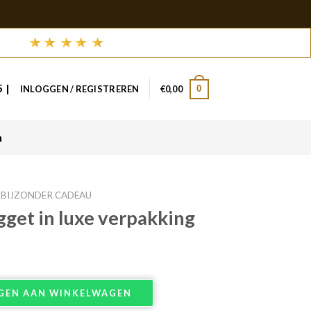
 |
0
INLOGGEN / REGISTREREN
€
0,00
n
BIJZONDER CADEAU
get in luxe verpakking
erpakking aantal
GEN AAN WINKELWAGEN