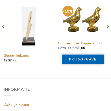
-10%
Gouden duiven koppel RV517
Oorspronkelijke
Huidige
€
298,00
€
250,00
prijs
prijs
was:
is:
Gouden koksmes
€298,00.
€250,00.
PRIJSOPGAVE
€
209,95
INFORMATIE
Zakelijk kopen