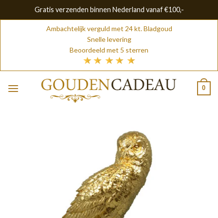
Gratis verzenden binnen Nederland vanaf €100,-
Skip
Ambachtelijk verguld met 24 kt. Bladgoud
to
Snelle levering
content
Beoordeeld met 5 sterren
0