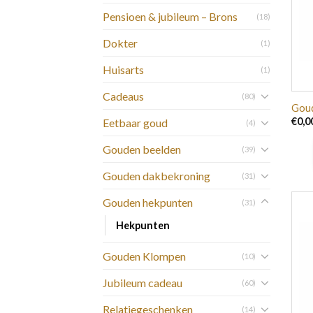
Pensioen & jubileum – Brons
(18)
Dokter
(1)
Huisarts
(1)
Cadeaus
(80)
Goud
€
0,0
Eetbaar goud
(4)
Gouden beelden
(39)
Gouden dakbekroning
(31)
Gouden hekpunten
(31)
Hekpunten
Gouden Klompen
(10)
Jubileum cadeau
(60)
Relatiegeschenken
(14)