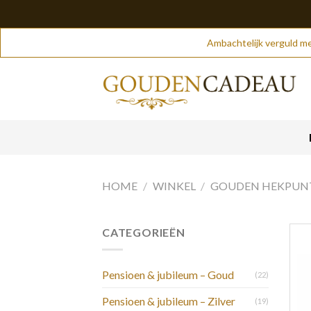
Skip
Ambachtelijk verguld me
to
content
HOME
/
WINKEL
/
GOUDEN HEKPUN
CATEGORIEËN
Pensioen & jubileum – Goud
(22)
Pensioen & jubileum – Zilver
(19)