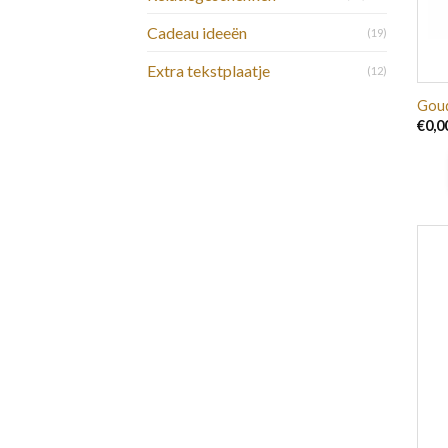
Cadeau ideeën
(19)
Extra tekstplaatje
(12)
Goud
€
0,0