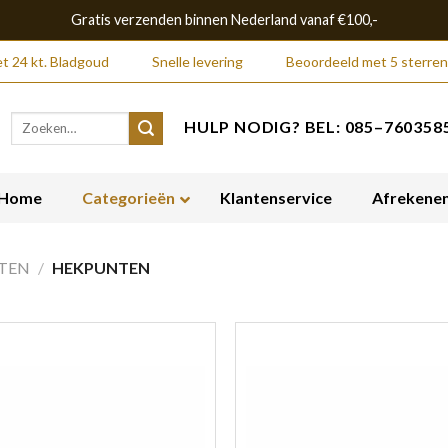
Gratis verzenden binnen Nederland vanaf €100,-
t 24 kt. Bladgoud
Snelle levering
Beoordeeld met 5 sterren
Zoeken
HULP NODIG? BEL: 085–7603585
naar:
Home
Categorieën
Klantenservice
Afrekene
TEN
/
HEKPUNTEN