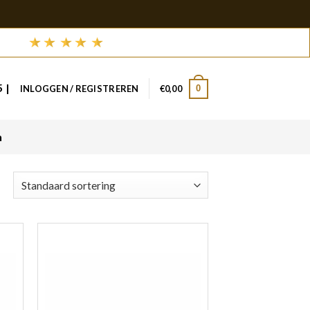
 |
0
INLOGGEN / REGISTREREN
€
0,00
n